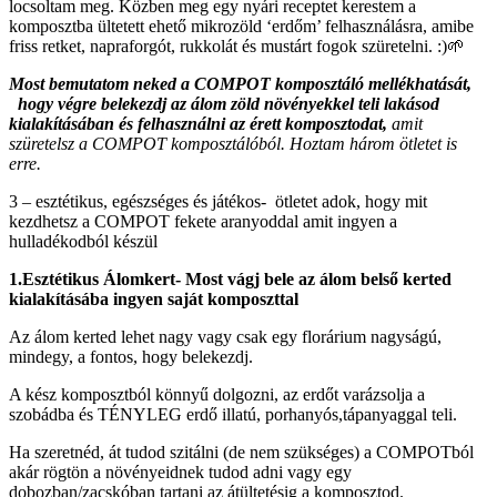
locsoltam meg. Közben meg egy nyári receptet kerestem a
komposztba ültetett ehető mikrozöld ‘erdőm’ felhasználásra, amibe
friss retket, napraforgót, rukkolát és mustárt fogok szüretelni. :)🌱
Most bemutatom neked a COMPOT komposztáló mellékhatását,
hogy végre belekezdj az álom zöld növényekkel teli lakásod
kialakításában és felhasználni az érett komposztodat,
amit
szüretelsz a COMPOT komposztálóból. Hoztam három ötletet is
erre.
3 – esztétikus, egészséges és játékos- ötletet adok, hogy mit
kezdhetsz a COMPOT fekete aranyoddal amit ingyen a
hulladékodból készül
1.Esztétikus Álomkert-
Most vágj bele az álom belső kerted
kialakításába ingyen saját komposzttal
Az álom kerted lehet nagy vagy csak egy florárium nagyságú,
mindegy, a fontos, hogy belekezdj.
A kész komposztból könnyű dolgozni, az erdőt varázsolja a
szobádba és TÉNYLEG erdő illatú, porhanyós,tápanyaggal teli.
Ha szeretnéd, át tudod szitálni (de nem szükséges) a COMPOTból
akár rögtön a növényeidnek tudod adni vagy egy
dobozban/zacskóban tartani az átültetésig a komposztod.