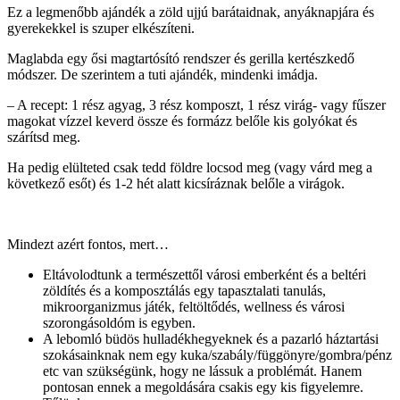
Ez a legmenőbb ajándék a zöld ujjú barátaidnak, anyáknapjára és
gyerekekkel is szuper elkészíteni.
Maglabda egy ősi magtartósító rendszer és gerilla kertészkedő
módszer. De szerintem a tuti ajándék, mindenki imádja.
– A recept: 1 rész agyag, 3 rész komposzt, 1 rész virág- vagy fűszer
magokat vízzel keverd össze és formázz belőle kis golyókat és
szárítsd meg.
Ha pedig elülteted csak tedd földre locsod meg (vagy várd meg a
következő esőt) és 1-2 hét alatt kicsíráznak belőle a virágok.
Mindezt azért fontos, mert…
Eltávolodtunk a természettől városi emberként és a beltéri
zöldítés és a komposztálás egy tapasztalati tanulás,
mikroorganizmus játék, feltöltődés, wellness és városi
szorongásoldóm is egyben.
A lebomló büdös hulladékhegyeknek és a pazarló háztartási
szokásainknak nem egy kuka/szabály/függönyre/gombra/pénz
etc van szükségünk, hogy ne lássuk a problémát. Hanem
pontosan ennek a megoldására csakis egy kis figyelemre.