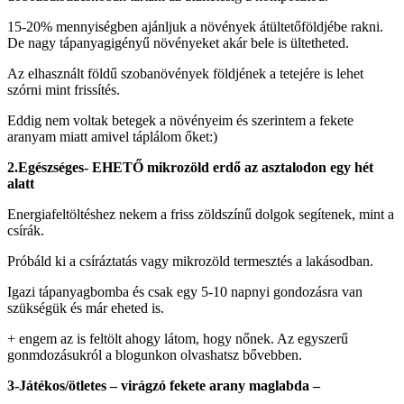
15-20% mennyiségben ajánljuk a növények átültetőföldjébe rakni.
De nagy tápanyagigényű növényeket akár bele is ültetheted.
Az elhasznált földű szobanövények földjének a tetejére is lehet
szórni mint frissítés.
Eddig nem voltak betegek a növényeim és szerintem a fekete
aranyam miatt amivel táplálom őket:)
2.Egészséges- EHETŐ mikrozöld erdő az asztalodon egy hét
alatt
Energiafeltöltéshez nekem a friss zöldszínű dolgok segítenek, mint a
csírák.
Próbáld ki a csíráztatás vagy mikrozöld termesztés a lakásodban.
Igazi tápanyagbomba és csak egy 5-10 napnyi gondozásra van
szükségük és már eheted is.
+ engem az is feltölt ahogy látom, hogy nőnek. Az egyszerű
gonmdozásukról a blogunkon olvashatsz bővebben.
3-Játékos/ötletes – virágzó fekete arany maglabda –