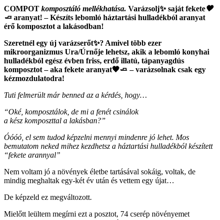
COMPOT
komposztáló mellékhatása.
Varázsolj✨ saját fekete
🖤
🧈
aranyat! – Készíts lebomló háztartási hulladékból aranyat
érő komposztot a lakásodban!
Szeretnél egy új varázserőt
✨
? Amivel több ezer
mikroorganizmus Ura/Úrnője lehetsz, akik a lebomló konyhai
hulladékból egész évben friss, erdő illatú, tápanyagdús
komposztot – aka fekete aranyat🖤🧈 – varázsolnak csak egy
kézmozdulatodra!
Tuti felmerült már benned az a kérdés, hogy…
“Oké, komposztálok, de mi a fenét csinálok
a kész komposzttal a lakásban?”
Óóóó, el sem tudod képzelni mennyi mindenre jó lehet. Mos
bemutatom neked mihez kezdhetsz a háztartási hulladékból készített
“fekete arannyal”
Nem voltam jó a növények életbe tartásával sokáig, voltak, de
mindig meghaltak egy-két év után és vettem egy újat…
De képzeld ez megváltozott.
Mielőtt leültem megírni ezt a posztot, 74 cserép növényemet