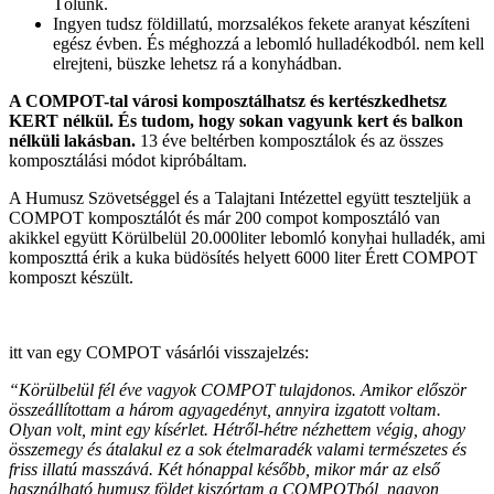
Tőlünk.
Ingyen tudsz földillatú, morzsalékos fekete aranyat készíteni
egész évben. És méghozzá a lebomló hulladékodból. nem kell
elrejteni, büszke lehetsz rá a konyhádban.
A COMPOT-tal városi komposztálhatsz és kertészkedhetsz
KERT nélkül. És tudom, hogy sokan vagyunk kert és balkon
nélküli lakásban.
13 éve beltérben komposztálok és az összes
komposztálási módot kipróbáltam.
A Humusz Szövetséggel és a Talajtani Intézettel együtt teszteljük a
COMPOT komposztálót és már 200 compot komposztáló van
akikkel együtt Körülbelül 20.000liter lebomló konyhai hulladék, ami
komposzttá érik a kuka büdösítés helyett 6000 liter Érett COMPOT
komposzt készült.
itt van egy COMPOT vásárlói visszajelzés:
“Körülbelül fél éve vagyok COMPOT tulajdonos. Amikor először
összeállítottam a három agyagedényt, annyira izgatott voltam.
Olyan volt, mint egy kísérlet. Hétről-hétre nézhettem végig, ahogy
összemegy és átalakul ez a sok ételmaradék valami természetes és
friss illatú masszává. Két hónappal később, mikor már az első
használható humusz földet kiszórtam a COMPOTból, nagyon