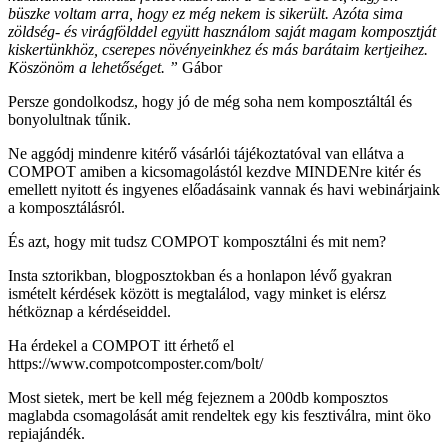
büszke voltam arra, hogy ez még nekem is sikerült. Azóta sima
zöldség- és virágfölddel együtt használom saját magam komposztját
kiskertünkhöz, cserepes növényeinkhez és más barátaim kertjeihez.
Köszönöm a lehetőséget. ”
Gábor
Persze gondolkodsz, hogy jó de még soha nem komposztáltál és
bonyolultnak tűnik.
Ne aggódj mindenre kitérő vásárlói tájékoztatóval van ellátva a
COMPOT amiben a kicsomagolástól kezdve MINDENre kitér és
emellett nyitott és ingyenes előadásaink vannak és havi webinárjaink
a komposztálásról.
És azt, hogy mit tudsz COMPOT komposztálni és mit nem?
Insta sztorikban, blogposztokban és a honlapon lévő gyakran
ismételt kérdések között is megtalálod, vagy minket is elérsz
hétköznap a kérdéseiddel.
Ha érdekel a COMPOT itt érhető el
https://www.compotcomposter.com/bolt/
Most sietek, mert be kell még fejeznem a 200db komposztos
maglabda csomagolását amit rendeltek egy kis fesztiválra, mint öko
repiajándék.